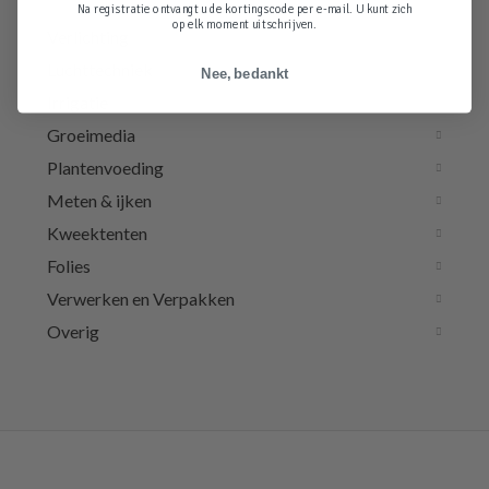
Na registratie ontvangt u de kortingscode per e-mail. U kunt zich
op elk moment uitschrijven.
Verlichting
Luchttechniek
Nee, bedankt
Irrigatie
Groeimedia
Plantenvoeding
Meten & ijken
Kweektenten
Folies
Verwerken en Verpakken
Overig