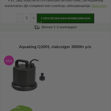
PVC tarp 500D en is UV-resistent en non-toxic. De AquaKing
watervaten zijn compleet met overloop, uitloopkraantje.
Read more
TOEVOEGEN AAN WINKELWAGEN
Binnen 1-2 werkdagen
Aquaking Q2001, vlakzuiger 2800ltr p/u
SALE
59,95