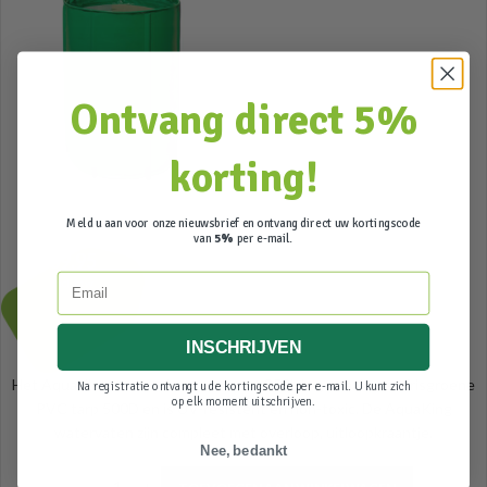
Ontvang direct 5%
korting!
Meld u aan voor onze nieuwsbrief en ontvang direct uw kortingscode
van
5%
per e-mail.
69,95
Email
Incl. btw
INSCHRIJVEN
Het AquaKing opvouwbaar watervat 250L is gemaakt van frisgroene
Na registratie ontvangt u de kortingscode per e-mail. U kunt zich
op elk moment uitschrijven.
PVC tarp 500D en is UV-resistent en non-toxic. De AquaKing
watervaten zijn compleet met overloop, uitloopkraantje.
Nee, bedankt