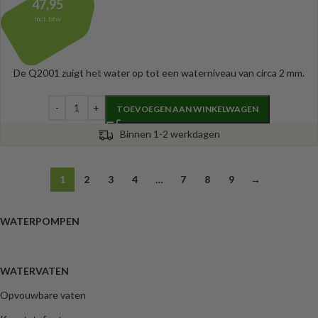
47,95
Incl. btw
De Q2001 zuigt het water op tot een waterniveau van circa 2 mm.
TOEVOEGEN AAN WINKELWAGEN
Binnen 1-2 werkdagen
1
2
3
4
…
7
8
9
→
WATERPOMPEN
WATERVATEN
Opvouwbare vaten