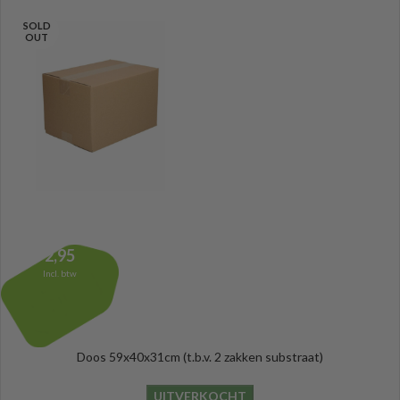
SOLD
OUT
2,95
Incl. btw
Doos 59x40x31cm (t.b.v. 2 zakken substraat)
UITVERKOCHT