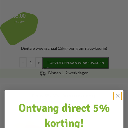
85,00
Incl. btw
Digitale weegschaal 15kg (per gram nauwkeurig)
TOEVOEGEN AAN WINKELWAGEN
Binnen 1-2 werkdagen
Doos 55x32x18cm (stekdoos)
Ontvang direct 5%
korting!