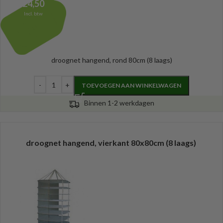
24,50
Incl. btw
droognet hangend, rond 80cm (8 laags)
TOEVOEGEN AAN WINKELWAGEN
Binnen 1-2 werkdagen
droognet hangend, vierkant 80x80cm (8 laags)