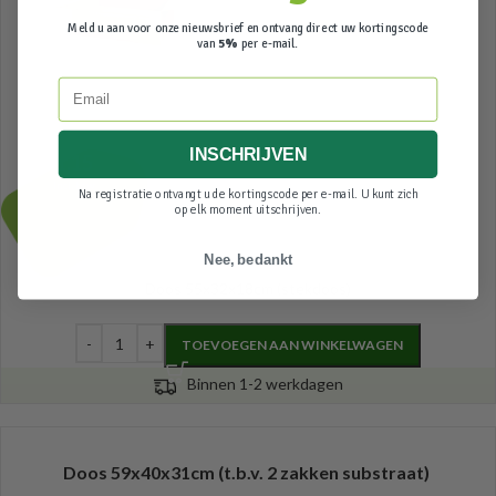
Meld u aan voor onze nieuwsbrief en ontvang direct uw kortingscode
van
5%
per e-mail.
Email
INSCHRIJVEN
1,15
Incl. btw
Na registratie ontvangt u de kortingscode per e-mail. U kunt zich
op elk moment uitschrijven.
Nee, bedankt
Doos 55x32x18cm (stekdoos)
TOEVOEGEN AAN WINKELWAGEN
Binnen 1-2 werkdagen
Doos 59x40x31cm (t.b.v. 2 zakken substraat)