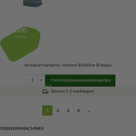
23,95
Incl. btw
droognet hangend, vierkant 80x80cm (8 laags)
TOEVOEGEN AAN WINKELWAGEN
Binnen 1-2 werkdagen
1
2
3
4
→
VERWERKMACHINES