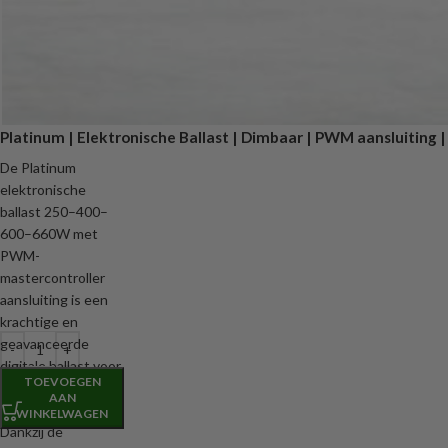
Platinum | Elektronische Ballast | Dimbaar | PWM aansluiting 
De Platinum
elektronische
ballast 250–400–
600–660W met
PWM-
mastercontroller
aansluiting is een
krachtige en
geavanceerde
digitale ballast voor
TOEVOEGEN
professionele
AAN
kweekverlichting.
WINKELWAGEN
Dankzij de