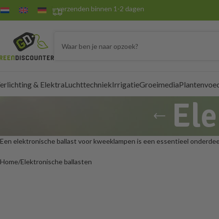
verzenden binnen 1-2 dagen
erlichting & Elektra
Luchttechniek
Irrigatie
Groeimedia
Plantenvoe
Ele
Een elektronische ballast voor kweeklampen is een essentieel onderdeel
Home
Elektronische ballasten