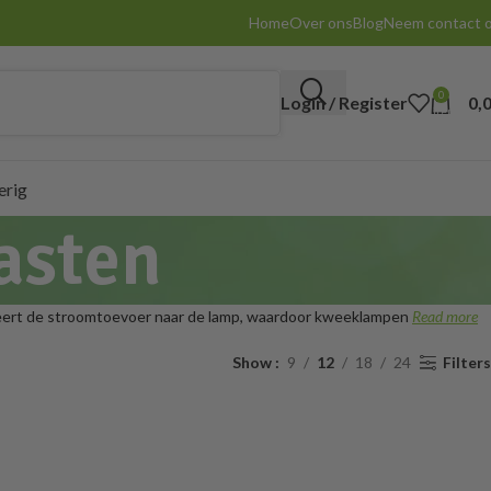
Home
Over ons
Blog
Neem contact 
0
Login / Register
0,
items
erig
asten
liseert de stroomtoevoer naar de lamp, waardoor kweeklampen
Read more
Show
9
12
18
24
Filters