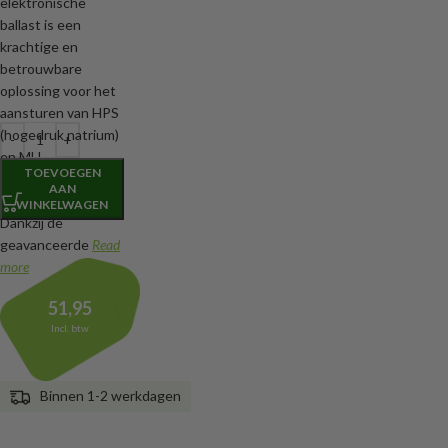
elektronische
ballast is een
krachtige en
betrouwbare
oplossing voor het
aansturen van HPS
(hogedruk natrium)
en MH
TOEVOEGEN
(metaalhalide)
AAN
kweeklampen.
WINKELWAGEN
Dankzij de
geavanceerde
Read
more
51,95
Incl. btw
Binnen 1-2 werkdagen