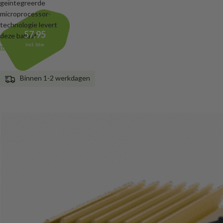
geïntegreerde
microprocessor-
technologie levert
57,95
deze ballast
Read
Incl. btw
more
Binnen 1-2 werkdagen