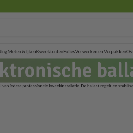
ding
Meten & ijken
Kweektenten
Folies
Verwerken en Verpakken
Ov
ktronische ball
 van iedere professionele kweekinstallatie. De ballast regelt en stabi