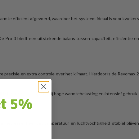
armte efficiënt afgevoerd, waardoor het systeem ideaal is voor kweker
e Pro 3 biedt een uitstekende balans tussen capaciteit, efficiëntie en
recisie en extra controle over het klimaat. Hierdoor is de Revomax 
iteit en prestaties, zelfs bij hoge warmtebelasting en intensief gebruik.
ct 5%
s het essentieel dat temperatuur en luchtvochtigheid stabiel blijve