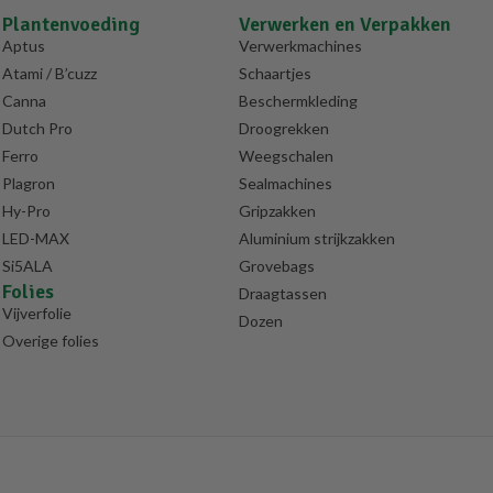
Plantenvoeding
Verwerken en Verpakken
Aptus
Verwerkmachines
Atami / B’cuzz
Schaartjes
Canna
Beschermkleding
Dutch Pro
Droogrekken
Ferro
Weegschalen
Plagron
Sealmachines
Hy-Pro
Gripzakken
LED-MAX
Aluminium strijkzakken
Si5ALA
Grovebags
Folies
Draagtassen
Vijverfolie
Dozen
Overige folies