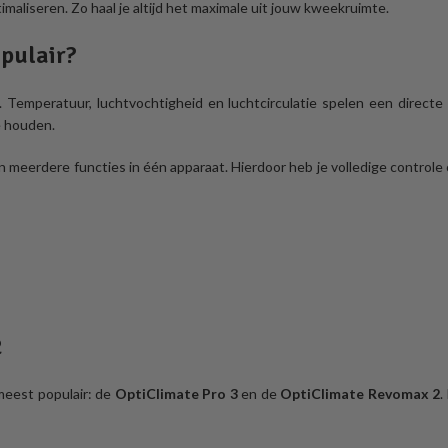
imaliseren. Zo haal je altijd het maximale uit jouw kweekruimte.
opulair?
 Temperatuur, luchtvochtigheid en luchtcirculatie spelen een directe
e houden.
meerdere functies in één apparaat. Hierdoor heb je volledige controle o
2
meest populair: de
OptiClimate Pro 3
en de
OptiClimate Revomax 2
.