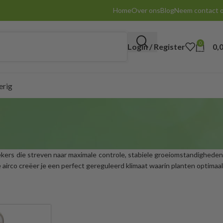
Home
Over ons
Blog
Neem contact 
0
Login / Register
0,
items
erig
ekers die streven naar maximale controle, stabiele groeiomstandighede
irco creëer je een perfect gereguleerd klimaat waarin planten optimaal