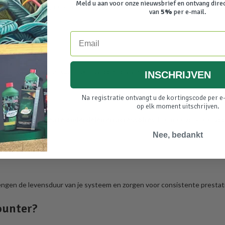
Meld u aan voor onze nieuwsbrief en ontvang dire
t een optimaal groeiklimaat waarin planten:
van
5%
per e-mail.
Email
ekers die streven naar maximale controle en rendement.
INSCHRIJVEN
ate
Na registratie ontvangt u de kortingscode per e-
op elk moment uitschrijven.
rtiment
OptiClimate onderdelen en accessoires
. Hiermee zorg je ervoo
Nee, bedankt
engen de levensduur van je systeem en zorgen voor consistente prestat
ounter?