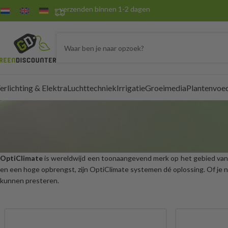
verzenden binnen 1-2 dagen
erlichting & Elektra
Luchttechniek
Irrigatie
Groeimedia
Plantenvoe
OptiClimate
is wereldwijd een toonaangevend merk op het gebied va
en een hoge opbrengst, zijn OptiClimate systemen dé oplossing. Of je 
kunnen presteren.