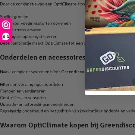
Door de combinatie van een OptiClimate airco en CO₂-verrijking ontstaa
Sneller groeien
Efficiënter voedingsstoffen opnemen
Minder stress ervaren
Een hogere opbrengst leveren
9,3
Deze combinatie maakt OptiClimate tot een complete oplossing voor kw
Onderdelen en accessoires voor OptiClim
Naast complete systemen biedt
Greendiscounter
ook een breed asso
Filters en vervangingsonderdelen
Pompen en ventilatoren
Controllers en sensoren
Upgrade- en uitbreidingsmogelijkheden
Regelmatig onderhoud en het gebruik van kwalitatieve onderdelen verl
Waarom OptiClimate kopen bij Greendisc