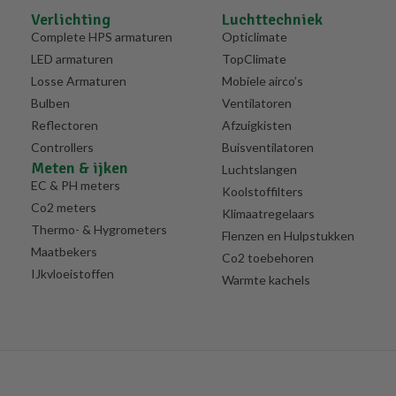
Verlichting
Luchttechniek
Complete HPS armaturen
Opticlimate
LED armaturen
TopClimate
Losse Armaturen
Mobiele airco’s
Bulben
Ventilatoren
Reflectoren
Afzuigkisten
Controllers
Buisventilatoren
Meten & ijken
Luchtslangen
EC & PH meters
Koolstoffilters
Co2 meters
Klimaatregelaars
Thermo- & Hygrometers
Flenzen en Hulpstukken
Maatbekers
Co2 toebehoren
IJkvloeistoffen
Warmte kachels