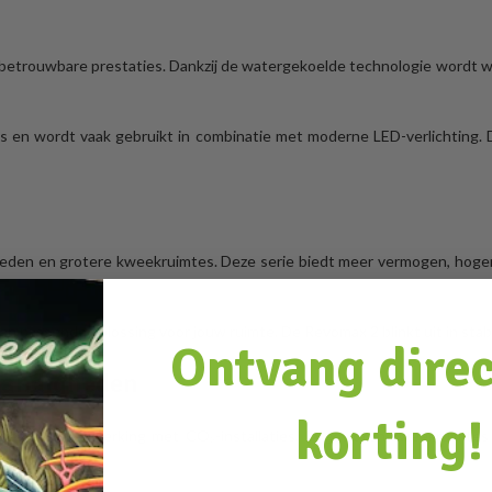
 betrouwbare prestaties. Dankzij de watergekoelde technologie wordt w
s en wordt vaak gebruikt in combinatie met moderne LED-verlichting. D
en en grotere kweekruimtes. Deze serie biedt meer vermogen, hogere p
n passende oplossing voor jouw ruimte. De Revomax 2 blinkt uit in stabil
Ontvang dire
tandigheden
korting!
fecte samenwerking met CO₂-installaties. In gesloten kweekruimtes i