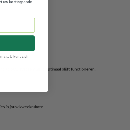
ct uw kortingscode
mail. U kunt zich
r dat jouw systeem altijd optimaal blijft functioneren.
ies in jouw kweekruimte.