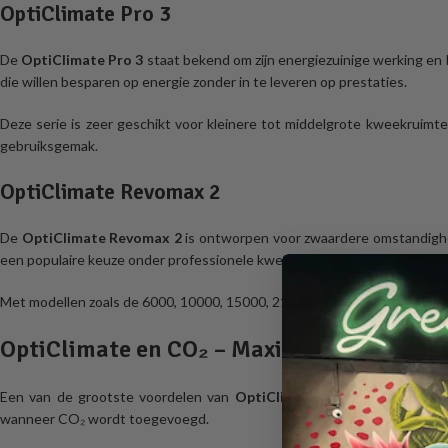
OptiClimate Pro 3
De
OptiClimate Pro 3
staat bekend om zijn energiezuinige werking en
die willen besparen op energie zonder in te leveren op prestaties.
Deze serie is zeer geschikt voor kleinere tot middelgrote kweekruimte
gebruiksgemak.
OptiClimate Revomax 2
De
OptiClimate Revomax 2
is ontworpen voor zwaardere omstandighed
een populaire keuze onder professionele kwekers.
Met modellen zoals de 6000, 10000, 15000, 21000 en 30000 is er altijd ee
OptiClimate en CO₂ – Maximale groeioms
Een van de grootste voordelen van
OptiClimate systemen
is de per
wanneer CO₂ wordt toegevoegd.