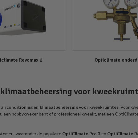
iclimate Revomax 2
Opticlimate onderd
n klimaatbeheersing voor kweekruim
n
airconditioning en klimaatbeheersing voor kweekruimtes
. Voor kw
nu een hobbykweker bent of professioneel kweekt, met een OptiClimate a
ystemen, waaronder de populaire
OptiClimate Pro 3
en
OptiClimate R