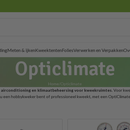
ding
Meten & ijken
Kweektenten
Folies
Verwerken en Verpakken
Ov
Opticlimate
Home
Opticlimate
n
airconditioning en klimaatbeheersing voor kweekruimtes
. Voor kw
nu een hobbykweker bent of professioneel kweekt, met een OptiClimate a