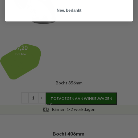
Nee, bedankt
57,20
Incl. btw
Bocht 356mm
TOEVOEGEN AAN WINKELWAGEN
Binnen 1-2 werkdagen
Bocht 406mm