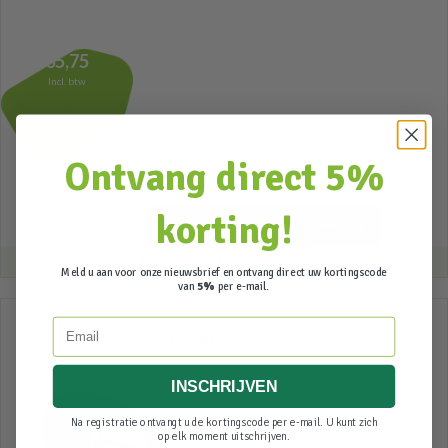
35,75
Incl. btw
Ontvang direct 5%
Bocht 315mm
korting!
TOEVOEGEN AAN WINKELWAGEN
Binnen 1-2 werkdagen
Meld u aan voor onze nieuwsbrief en ontvang direct uw kortingscode
van
5%
per e-mail.
Email
Bocht 356mm
INSCHRIJVEN
Na registratie ontvangt u de kortingscode per e-mail. U kunt zich
op elk moment uitschrijven.