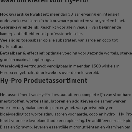
Hoogwaardige kwaliteit:
meer dan 30 jaar ervaring en intensief
onderzoek resulteren in betrouwbare producten voor groei en bloei.
Gebruiksvriendelijk:
geschikt voor alle niveaus – van beginnende
kamerplantliefhebber tot professionele teler.
Veelzijdig:
toepasbaar op alle substraten, van aarde en coco tot
hydrocultuur.
Betaalbaar & effectief:
optimale voeding voor gezonde wortels, sterke
groei en maximale opbrengst.
Wereldwijd vertrouwd:
verkrijgbaar in meer dan 1500 winkels in
Europa en gebruikt door kwekers over de hele wereld.
Hy-Pro Productassortiment
Het assortiment van Hy-Pro bestaat uit een complete lijn van
vloeibare
meststoffen
,
wortelstimulatoren
en
additieven
die samenwerken
voor een uitgebalanceerde plantengroei. Van groeivoeding en
bloeivoeding tot wortelstimulatoren voor aarde, coco en hydro – Hy-Pro
heeft voor elke kweekmethode een oplossing. De additieven, zoals Epic
Blast en Spraymix, leveren essentiële micronutriënten en vitaminen om