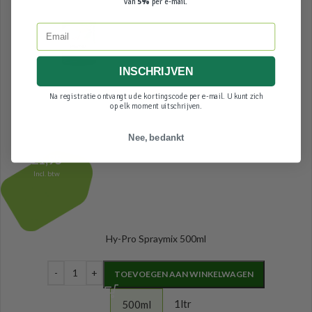
van
5%
per e-mail.
Email
INSCHRIJVEN
Na registratie ontvangt u de kortingscode per e-mail. U kunt zich
op elk moment uitschrijven.
Nee, bedankt
21,95
Incl. btw
Hy-Pro Spraymix 500ml
TOEVOEGEN AAN WINKELWAGEN
1ltr
500ml