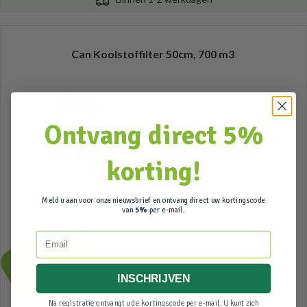
Can Koolstoffilter 50cm, 700 m3
Ontvang direct 5%
korting!
Meld u aan voor onze nieuwsbrief en ontvang direct uw kortingscode
van
5%
per e-mail.
189,00
Email
Incl. btw
INSCHRIJVEN
Na registratie ontvangt u de kortingscode per e-mail. U kunt zich