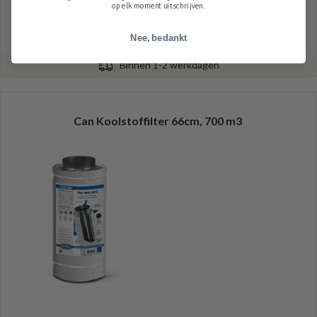
Can Koolstoffilter 50cm, 700 m3
op elk moment uitschrijven.
Nee, bedankt
TOEVOEGEN AAN WINKELWAGEN
Binnen 1-2 werkdagen
Can Koolstoffilter 66cm, 700 m3