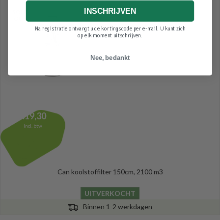
INSCHRIJVEN
SOLD
OUT
Na registratie ontvangt u de kortingscode per e-mail. U kunt zich
op elk moment uitschrijven.
Nee, bedankt
419,30
Incl. btw
Can koolstoffilter 150cm, 2100 m3
UITVERKOCHT
Binnen 1-2 werkdagen