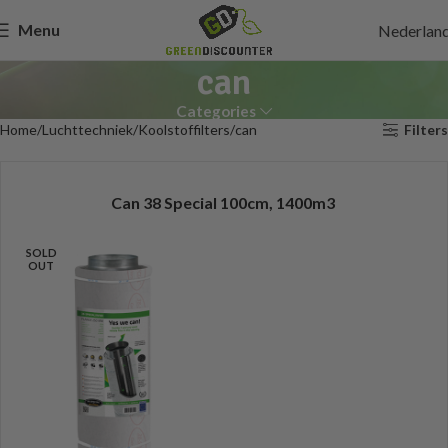
Menu
Nederlan
can
Categories
Home
Luchttechniek
Koolstoffilters
can
Filters
Can 38 Special 100cm, 1400m3
SOLD
OUT