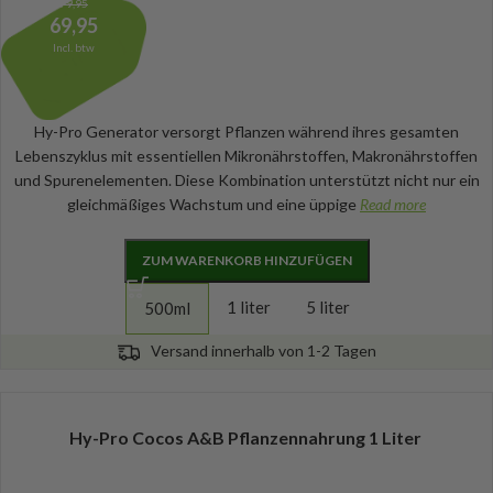
79,95
69,95
Incl. btw
Hy-Pro Generator versorgt Pflanzen während ihres gesamten
Lebenszyklus mit essentiellen Mikronährstoffen, Makronährstoffen
und Spurenelementen. Diese Kombination unterstützt nicht nur ein
gleichmäßiges Wachstum und eine üppige
Read more
ZUM WARENKORB HINZUFÜGEN
1 liter
5 liter
500ml
Versand innerhalb von 1-2 Tagen
Hy-Pro Cocos A&B Pflanzennahrung 1 Liter