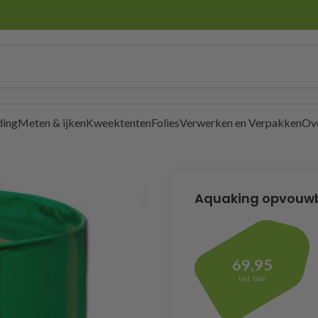
ding
Meten & ijken
Kweektenten
Folies
Verwerken en Verpakken
Ov
Aquaking opvouwba
69,95
Incl. btw