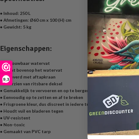
• Inhoud: 250 L
• Afmetingen: Ø60 cm x 100 (H) cm
• Gewicht: 5 kg
Eigenschappen:
• Opvouwbaar watervat
• Inlaat bovenop het watervat
• Geleverd met aftapkraan
9,3
• Voorzien van ritsbare deksel
• Gemakkelijk te vervoeren en op te bergen
• Eenvoudig op te zetten en af te breken
• Frisgroene kleur, dus discreet in iedere tuin
• Houdt vuil en bladeren tegen
• UV-resistent
• Non-toxic
• Gemaakt van PVC tarp