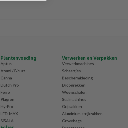
Plantenvoeding
Verwerken en Verpakken
Aptus
Verwerkmachines
Atami / B’cuzz
Schaartjes
Canna
Beschermkleding
Dutch Pro
Droogrekken
Ferro
Weegschalen
Plagron
Sealmachines
Hy-Pro
Gripzakken
LED-MAX
Aluminium strijkzakken
Si5ALA
Grovebags
Folies
Draagtassen