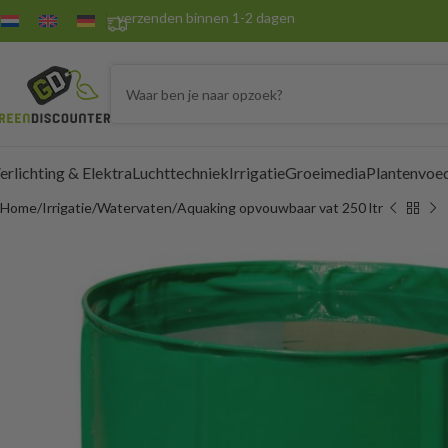
verzenden binnen 1-2 dagen
erlichting & Elektra
Luchttechniek
Irrigatie
Groeimedia
Plantenvoe
Home
Irrigatie
Watervaten
Aquaking opvouwbaar vat 250 ltr