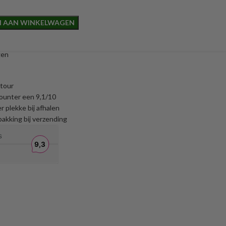
 AAN WINKELWAGEN
gen
etour
ounter een 9,1/10
r plekke bij afhalen
akking bij verzending