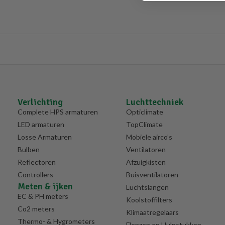
Verlichting
Luchttechniek
Complete HPS armaturen
Opticlimate
LED armaturen
TopClimate
Losse Armaturen
Mobiele airco’s
Bulben
Ventilatoren
Reflectoren
Afzuigkisten
Controllers
Buisventilatoren
Meten & ijken
Luchtslangen
EC & PH meters
Koolstoffilters
Co2 meters
Klimaatregelaars
Thermo- & Hygrometers
Flenzen en Hulpstukken