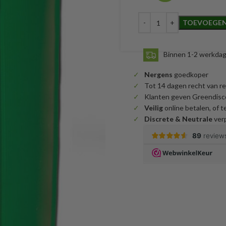
TOEVOEGEN
Binnen 1-2 werkda
Nergens
goedkoper
Tot 14 dagen recht van r
Klanten geven Greendisc
Veilig
online betalen, of te
Discrete & Neutrale
verp