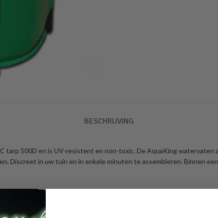
BESCHRIJVING
tarp 500D en is UV-resistent en non-toxic. De AquaKing watervaten zij
omen. Discreet in uw tuin en in enkele minuten te assembleren. Binnen 