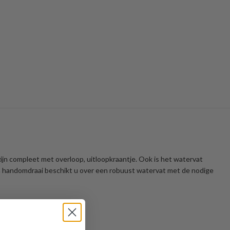
n compleet met overloop, uitloopkraantje. Ook is het watervat
een handomdraai beschikt u over een robuust watervat met de nodige