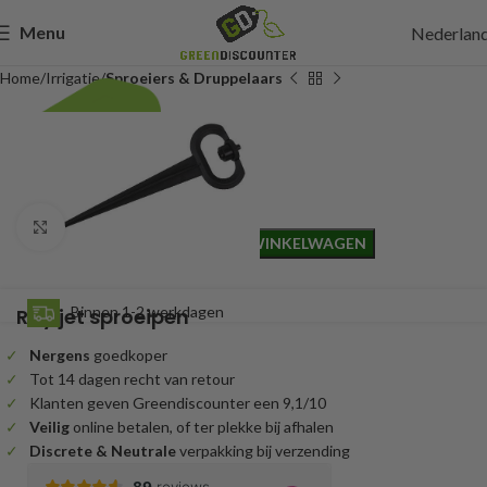
Menu
Nederlan
Home
Irrigatie
Sproeiers & Druppelaars
0,67
Incl. btw
Click to enlarge
TOEVOEGEN AAN WINKELWAGEN
Binnen 1-2 werkdagen
Ray jet sproeipen
Nergens
goedkoper
Tot 14 dagen recht van retour
Klanten geven Greendiscounter een 9,1/10
Veilig
online betalen, of ter plekke bij afhalen
Discrete & Neutrale
verpakking bij verzending