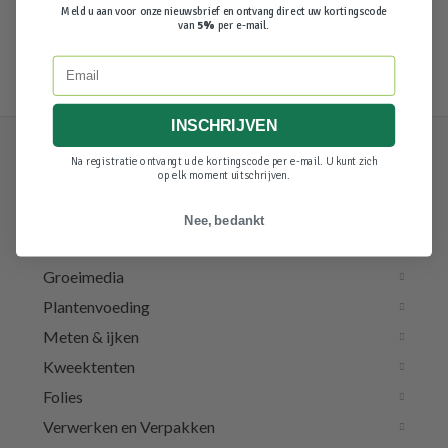
Meld u aan voor onze nieuwsbrief en ontvang direct uw kortingscode
van
5%
per e-mail.
Email
INSCHRIJVEN
Na registratie ontvangt u de kortingscode per e-mail. U kunt zich
op elk moment uitschrijven.
Verlichting
Luchttechniek
Nee, bedankt
Irrigatie
Groeimedia
Plantenvoeding
Meten & ijken
Kweektenten
Folies
Verwerken en Verpakken