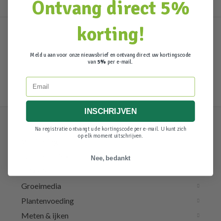
Ontvang direct 5%
korting!
Meld u aan voor onze nieuwsbrief en ontvang direct uw kortingscode
van
5%
per e-mail.
Email
INSCHRIJVEN
Na registratie ontvangt u de kortingscode per e-mail. U kunt zich
op elk moment uitschrijven.
Verlichting
Luchttechniek
Nee, bedankt
Irrigatie
Groeimedia
Plantenvoeding
Meten & ijken