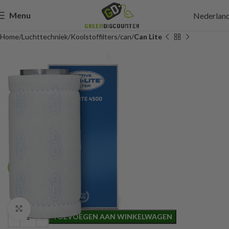
Menu
Nederlan
Home
Luchttechniek
Koolstoffilters
can
Can Lite
301,00
Incl. btw
Click to enlarge
TOEVOEGEN AAN WINKELWAGEN