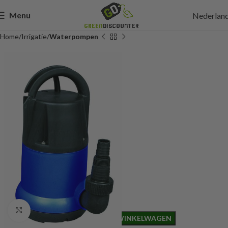
Menu
Nederlan
Home
Irrigatie
Waterpompen
57,50
Incl. btw
Click to enlarge
TOEVOEGEN AAN WINKELWAGEN