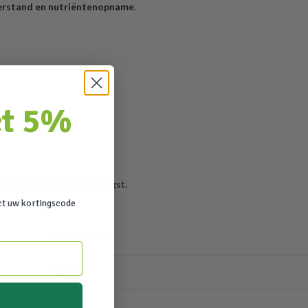
erstand en nutriëntenopname
.
ct 5%
de 4e week bloei tot de oogst.
ct uw kortingscode
VERDUNNING
1 : 1000