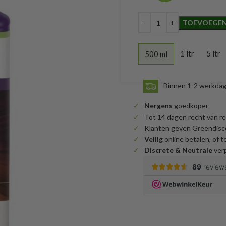
TOEVOEGEN
1 ltr
5 ltr
500 ml
Binnen 1-2 werkda
Nergens
goedkoper
Tot 14 dagen recht van r
Klanten geven Greendisc
Veilig
online betalen, of te
Discrete & Neutrale
verp