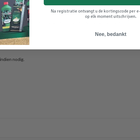
Na registratie ontvangt u de kortingscode per e-
op elk moment uitschrijven.
menten en enzym-achtige verbindingen die samenwerken voor intelligen
Nee, bedankt
indien nodig.