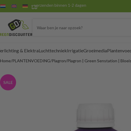
verzenden binnen 1-2 dagen
erlichting & Elektra
Luchttechniek
Irrigatie
Groeimedia
Plantenvoe
Home
PLANTENVOEDING
Plagron
Plagron | Green Senstation | Bloeis
SALE