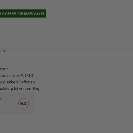
 AAN WINKELWAGEN
gen
etour
ounter een 9,1/10
r plekke bij afhalen
akking bij verzending