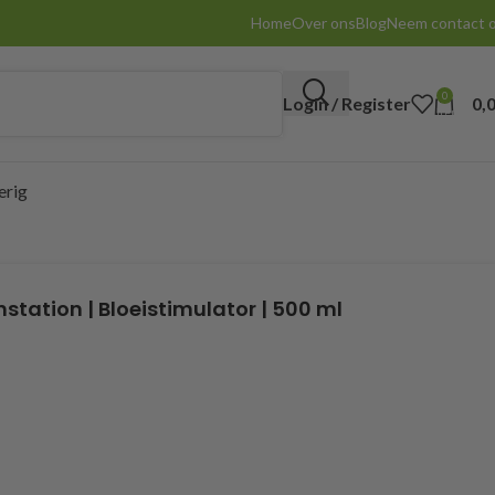
Home
Over ons
Blog
Neem contact 
0
Login / Register
0,
items
erig
station | Bloeistimulator | 500 ml