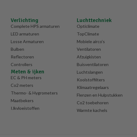
Verlichting
Luchttechniek
Complete HPS armaturen
Opticlimate
LED armaturen
TopClimate
Losse Armaturen
Mobiele airco’s
Bulben
Ventilatoren
Reflectoren
Afzuigkisten
Controllers
Buisventilatoren
Meten & ijken
Luchtslangen
EC & PH meters
Koolstoffilters
Co2 meters
Klimaatregelaars
Thermo- & Hygrometers
Flenzen en Hulpstukken
Maatbekers
Co2 toebehoren
IJkvloeistoffen
Warmte kachels