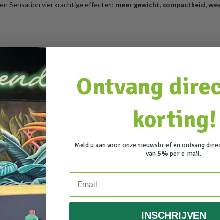
en Sensation vier krachtige effecten:
meer gewicht, compactheid, we
uctie en massavolgorde.
g en dichtheid.
 en stressbestendigheid te vergroten.
Ontvang dire
n in de bodem voor efficiëntere absorptie.
losse producten zou kosten.
korting!
1:1000),
na
je basisvoeding, en pas EC aan. Gebruik elke watergift vanaf 
Meld u aan voor onze nieuwsbrief en ontvang dire
van
5%
per e-mail.
DOSERING
Email
1 ml per liter
INSCHRIJVEN