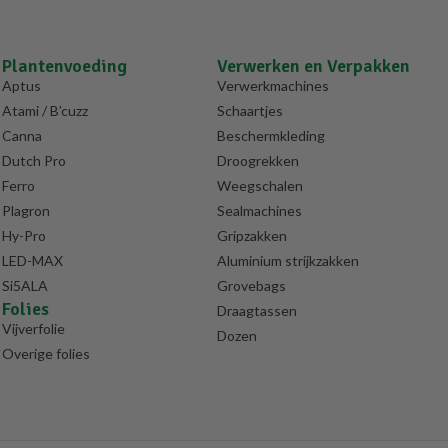
Plantenvoeding
Verwerken en Verpakken
Aptus
Verwerkmachines
Atami / B’cuzz
Schaartjes
Canna
Beschermkleding
Dutch Pro
Droogrekken
Ferro
Weegschalen
Plagron
Sealmachines
Hy-Pro
Gripzakken
LED-MAX
Aluminium strijkzakken
Si5ALA
Grovebags
Folies
Draagtassen
Vijverfolie
Dozen
Overige folies