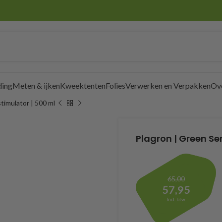
ding
Meten & ijken
Kweektenten
Folies
Verwerken en Verpakken
Ov
timulator | 500 ml
Plagron | Green Sen
65,00
57,95
Incl. btw