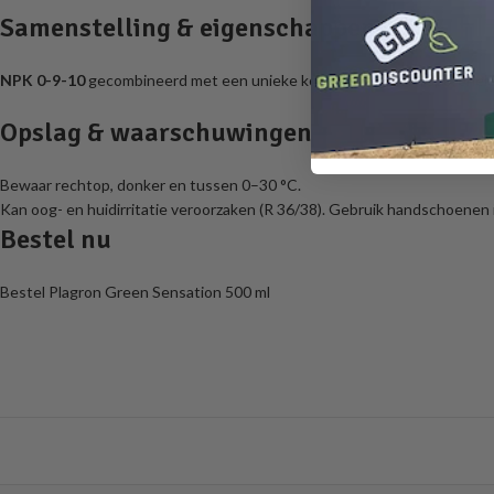
Samenstelling & eigenschappen
NPK 0-9-10
gecombineerd met een unieke koolstofmolecule, sporenele
Opslag & waarschuwingen
Bewaar rechtop, donker en tussen 0–30 °C.
Kan oog- en huidirritatie veroorzaken (R 36/38). Gebruik handschoenen 
Bestel nu
Bestel Plagron Green Sensation 500 ml