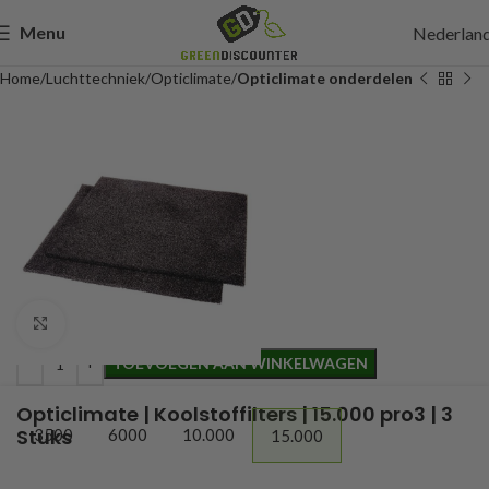
Menu
Nederlan
Home
Luchttechniek
Opticlimate
Opticlimate onderdelen
114,95
Incl. btw
Click to enlarge
TOEVOEGEN AAN WINKELWAGEN
Opticlimate | Koolstoffilters | 15.000 pro3 | 3
Stuks
3500
6000
10.000
15.000