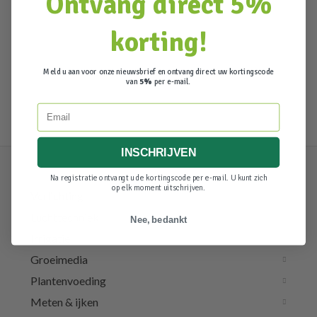
Ontvang direct 5%
korting!
Meld u aan voor onze nieuwsbrief en ontvang direct uw kortingscode
van
5%
per e-mail.
Email
INSCHRIJVEN
Na registratie ontvangt u de kortingscode per e-mail. U kunt zich
op elk moment uitschrijven.
Verlichting
Luchttechniek
Nee, bedankt
Irrigatie
Groeimedia
Plantenvoeding
Meten & ijken