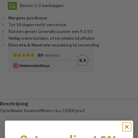
Binnen 1-2 werkdagen
Nergens
goedkoper
Tot 14 dagen recht van retour
Klanten geven Greendiscounter een 9,1/10
Veilig
online betalen, of ter plekke bij afhalen
Discrete & Neutrale
verpakking bij verzending
Beschrijving
Opticlimate Koolstoffilters t.b.v. 15000 pro3