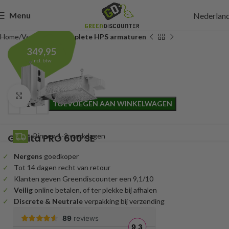
Menu
Nederlan
Home
Verlichting
Complete HPS armaturen
349,95
Incl. btw
Click to enlarge
TOEVOEGEN AAN WINKELWAGEN
Binnen 1-2 werkdagen
Gavita PRO 600 SE
Nergens
goedkoper
Tot 14 dagen recht van retour
Klanten geven Greendiscounter een 9,1/10
Veilig
online betalen, of ter plekke bij afhalen
Discrete & Neutrale
verpakking bij verzending