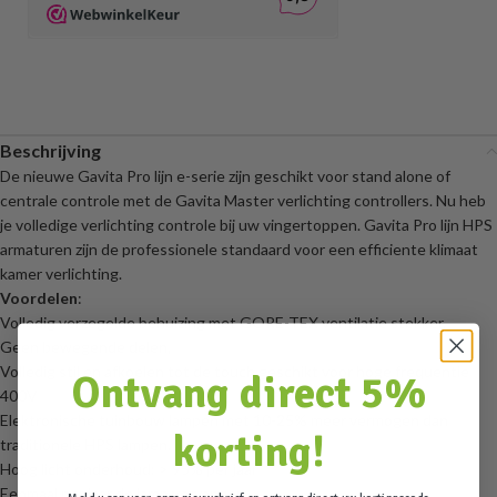
Beschrijving
De nieuwe Gavita Pro lijn e-serie zijn geschikt voor stand alone of
centrale controle met de Gavita Master verlichting controllers. Nu heb
je volledige verlichting controle bij uw vingertoppen. Gavita Pro lijn HPS
armaturen zijn de professionele standaard voor een efficiente klimaat
kamer verlichting.
Voordelen
:
Volledig verzegelde behuizing met GORE-TEX ventilatie stekker.
Geen bewegende delen,
Volledig stil en afkoelen tot de touch geschikt voor hoge frequentie
Ontvang direct 5%
400V
Elektronische tuinbouw lampen met 10-25% meer vermogen dan
korting!
traditionele HPS lampen.
Hoog licht onderhoud: > 95% per jaar
Eenmaal per jaar de lamp vervangen