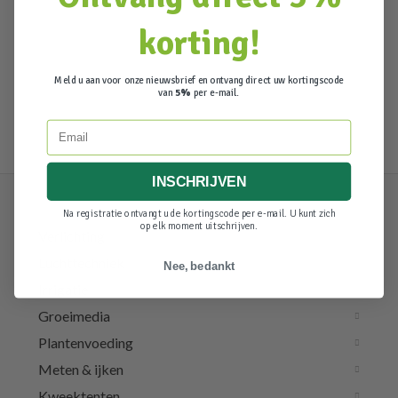
korting!
Meld u aan voor onze nieuwsbrief en ontvang direct uw kortingscode
van
5%
per e-mail.
Email
INSCHRIJVEN
Na registratie ontvangt u de kortingscode per e-mail. U kunt zich
op elk moment uitschrijven.
Verlichting
Luchttechniek
Nee, bedankt
Irrigatie
Groeimedia
Plantenvoeding
Meten & ijken
Kweektenten