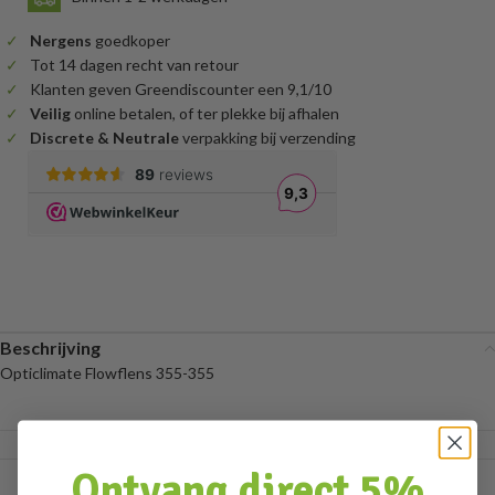
Nergens
goedkoper
Tot 14 dagen recht van retour
Klanten geven Greendiscounter een 9,1/10
Veilig
online betalen, of ter plekke bij afhalen
Discrete & Neutrale
verpakking bij verzending
Beschrijving
Opticlimate Flowflens 355-355
Ontvang direct 5%