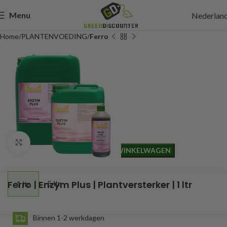
Menu
Nederlan
Home
PLANTENVOEDING
Ferro
12,00
Incl. btw
Click to enlarge
TOEVOEGEN AAN WINKELWAGEN
Ferro | Enzym Plus | Plantversterker | 1 ltr
5 ltr
1 ltr
Binnen 1-2 werkdagen