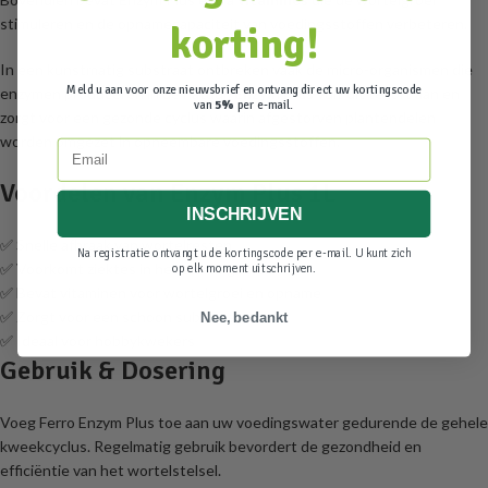
stimuleren en de opnamecapaciteit van voedingsstoffen verbeteren.
korting!
In een kunstmatig substraat ontbreken vaak de micro-organismen die
Meld u aan voor onze nieuwsbrief en ontvang direct uw kortingscode
enzymen produceren in de natuur.
Enzym Plus
vult dit tekort aan en
van
5%
per e-mail.
zorgt voor een gezonde cyclus waarin afgestorven plantendelen
worden omgezet in opneembare voedingsstoffen.
Email
Voordelen van Enzym Plus 1L
INSCHRIJVEN
✅ Snelle afbraak van wortelresten
Na registratie ontvangt u de kortingscode per e-mail. U kunt zich
✅ Voorkomt ziektes in het wortelgebied
op elk moment uitschrijven.
✅ Bevat vitaminen voor wortelgroei en opname
✅ Zorgt voor een schoon substraat
Nee, bedankt
✅ Ideaal voor hobbykwekers
Gebruik & Dosering
Voeg Ferro Enzym Plus toe aan uw voedingswater gedurende de gehele
kweekcyclus. Regelmatig gebruik bevordert de gezondheid en
efficiëntie van het wortelstelsel.