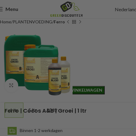
Menu
Nederlan
Home
PLANTENVOEDING
Ferro
11,25
Incl. btw
Click to enlarge
TOEVOEGEN AAN WINKELWAGEN
Ferro | Cocos A&B | Groei | 1 ltr
5 ltr
10 ltr
1 ltr
Binnen 1-2 werkdagen