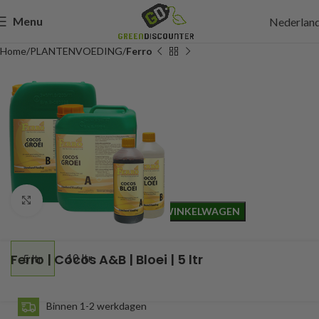
Menu
Nederlan
Home
PLANTENVOEDING
Ferro
27,75
Incl. btw
Click to enlarge
TOEVOEGEN AAN WINKELWAGEN
Ferro | Cocos A&B | Bloei | 5 ltr
10 ltr
5 ltr
Binnen 1-2 werkdagen