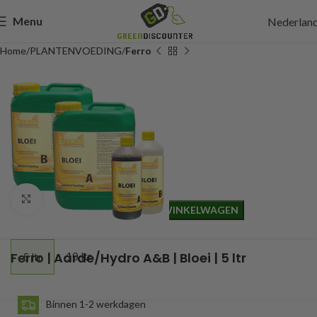
Menu
Nederlan
Home
PLANTENVOEDING
Ferro
27,75
Incl. btw
Click to enlarge
TOEVOEGEN AAN WINKELWAGEN
Ferro | Aarde/Hydro A&B | Bloei | 5 ltr
10 ltr
5 ltr
Binnen 1-2 werkdagen