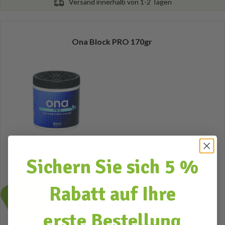
Versand innerhalb von 1-2 Tagen
Ona Block PRO 170gr
Sichern Sie sich 5 %
11,64
Incl. btw
Rabatt auf Ihre
erste Bestellung