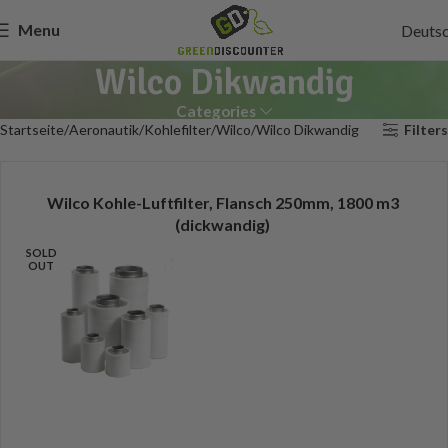
Menu
Deuts
Wilco Dikwandig
Categories
Startseite
Aeronautik
Kohlefilter
Wilco
Wilco Dikwandig
Filters
Wilco Kohle-Luftfilter, Flansch 250mm, 1800 m3
(dickwandig)
SOLD
OUT