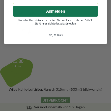
(dickwandig)
SOLD
Anmelden
OUT
Nach der Registrierung erhalten Sie den Rabattcode per E-Mail.
Sie können sich jederzeit abmelden.
No, thanks
513,80
Incl. btw
Wilco Kohle-Luftfilter, Flansch 315mm, 4500 m3 (dickwandig)
UITVERKOCHT
Versand innerhalb von 1-2 Tagen