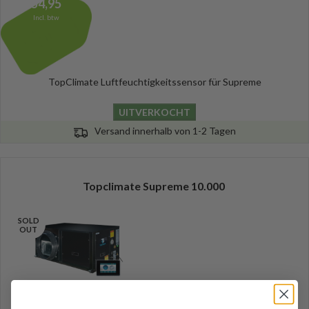
54,95
Incl. btw
TopClimate Luftfeuchtigkeitssensor für Supreme
UITVERKOCHT
Versand innerhalb von 1-2 Tagen
Topclimate Supreme 10.000
SOLD
OUT