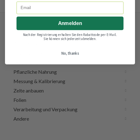
Email
Anmelden
Beleuchtung & Elektra
Nach der Registrierung erhalten Sie den Rabattcode per E-Mail.
Sie können sich jederzeit abmelden.
Aeronautik
Bewässerung
No, thanks
Wachstumsmedien
Pflanzliche Nahrung
Messung & Kalibrierung
Zelte anbauen
Folien
Verarbeitung und Verpackung
Andere