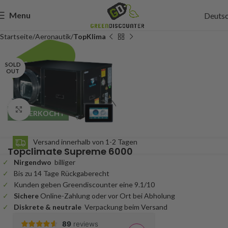
Menu
Deuts
Startseite
Aeronautik
TopKlima
2.999,95
SOLD
OUT
Incl. btw
Click to enlarge
UITVERKOCHT
Versand innerhalb von 1-2 Tagen
Topclimate Supreme 6000
Nirgendwo
billiger
Bis zu 14 Tage Rückgaberecht
Kunden geben Greendiscounter eine 9.1/10
Sichere
Online-Zahlung oder vor Ort bei Abholung
Diskrete & neutrale
Verpackung beim Versand