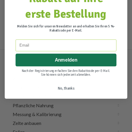
erste Bestellung
Melden Sie sich für unseren Newsletter an und erhalten Sie Ihren 5 %-
Rabattcode per E-Mail.
Email
Anmelden
Beleuchtung & Elektra
Nach der Registrierung erhalten Sie den Rabattcode per E-Mail.
Sie können sich jederzeit abmelden.
Aeronautik
Bewässerung
No, thanks
Wachstumsmedien
Pflanzliche Nahrung
Messung & Kalibrierung
Zelte anbauen
Folien