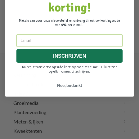
korting!
Meld u aan voor onze nieuwsbrief en ontvang direct uw kortingscode
van
5%
per e-mail.
Email
INSCHRIJVEN
Na registratie ontvangt u de kortingscode per e-mail. U kunt zich
op elk moment uitschrijven.
Verlichting
Luchttechniek
Nee, bedankt
Irrigatie
Groeimedia
Plantenvoeding
Meten & ijken
Kweektenten