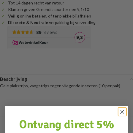
Tot 14 dagen recht van retour
Klanten geven Greendiscounter een 9,1/10
Veilig
online betalen, of ter plekke bij afhalen
Discrete & Neutrale
verpakking bij verzending
Beschrijving
Gele plakstrips, vangstrips tegen vliegende insecten (10 per pak)
Ontvang direct 5%