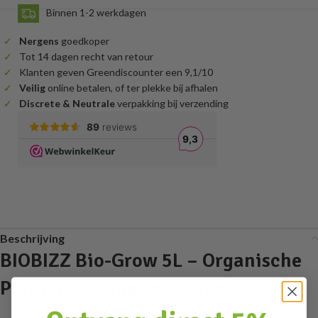
Binnen 1-2 werkdagen
Nergens
goedkoper
Tot 14 dagen recht van retour
Klanten geven Greendiscounter een 9,1/10
Veilig
online betalen, of ter plekke bij afhalen
Discrete & Neutrale
verpakking bij verzending
Beschrijving
BIOBIZZ Bio-Grow 5L – Organische
Plantenvoeding voor Groei