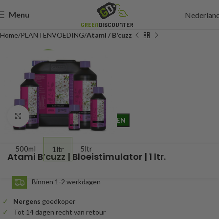
Menu
Nederlan
Home
PLANTENVOEDING
Atami / B'cuzz
32,40
Incl. btw
Click to enlarge
TOEVOEGEN AAN WINKELWAGEN
500ml
5ltr
1ltr
Atami B’cuzz | Bloeistimulator | 1 ltr.
Binnen 1-2 werkdagen
Nergens
goedkoper
Tot 14 dagen recht van retour