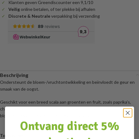
Klanten geven Greendiscounter een 9,1/10
Veilig
online betalen, of ter plekke bij afhalen
Discrete & Neutrale
verpakking bij verzending
Beschrijving
Ondersteunt de bloem-/vruchtontwikkeling en beïnvloedt de geur en
smaak van de oogst.
Geschikt voor een breed scala aan groenten en fruit, zoals paprika’s,
chilipepers en aubergines. Het kan ook worden gebruikt voor het
bloeien van sierplanten (bijv. Kaapse madeliefjes).
Ontvang direct 5%
Toepassing: