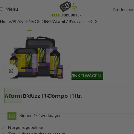
Menu
Nederlan
Home
PLANTENVOEDING
Atami / B'cuzz
9,00
Incl. btw
Click to enlarge
TOEVOEGEN AAN WINKELWAGEN
Atami B’cuzz | 1 Compo | 1 ltr.
5ltr
10ltr
1ltr
Binnen 1-2 werkdagen
Nergens
goedkoper
Tot 14 dagen recht van retour