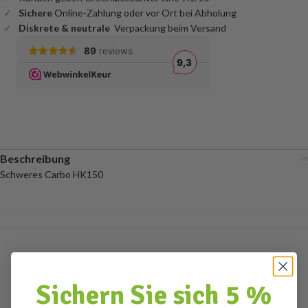
Sichere
Online-Zahlung oder vor Ort bei Abholung
Diskrete & neutrale
Verpackung beim Versand
Beschreibung
Schweres Carbo HK150
Sichern Sie sich 5 %