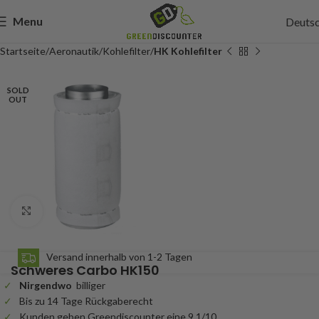
Menu
Deuts
Startseite
Aeronautik
Kohlefilter
HK Kohlefilter
SOLD
OUT
301,00
Incl. btw
Click to enlarge
UITVERKOCHT
Versand innerhalb von 1-2 Tagen
Schweres Carbo HK150
Nirgendwo
billiger
Bis zu 14 Tage Rückgaberecht
Kunden geben Greendiscounter eine 9.1/10