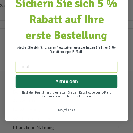
Sichern Sie sich 5 %
2,5 Meter oder 10 Meter lang.
Rabatt auf Ihre
erste Bestellung
Melden Sie sich für unseren Newsletter an und erhalten Sie Ihren 5 %-
Rabattcode per E-Mail.
Email
Anmelden
Beleuchtung & Elektra
Nach der Registrierung erhalten Sie den Rabattcode per E-Mail.
Sie können sich jederzeit abmelden.
Aeronautik
Bewässerung
No, thanks
Wachstumsmedien
Pflanzliche Nahrung