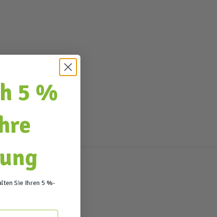
ch 5 %
Ihre
lung
lten Sie Ihren 5 %-