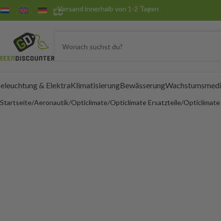
Versand innerhalb von 1-2 Tagen
eleuchtung & Elektra
Klimatisierung
Bewässerung
Wachstumsmedi
Startseite
Aeronautik
Opticlimate
Opticlimate Ersatzteile
Opticlimate