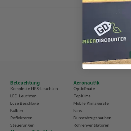
Beleuchtung
Aeronautik
Komplette HPS-Leuchten
Opticlimate
LED-Leuchten
TopKlima
Lose Beschläge
Mobile Klimageräte
Bulben
Fans
Reflektoren
Dunstabzugshauben
Steuerungen
Röhrenventilatoren