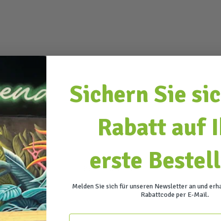
Sichern Sie si
Rabatt auf 
erste Bestel
BESCHREIBUNG
Melden Sie sich für unseren Newsletter an und erha
Rabattcode per E-Mail.
Email