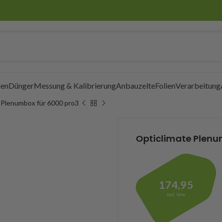
en
Dünger
Messung & Kalibrierung
Anbauzelte
Folien
Verarbeitung
 Plenumbox für 6000 pro3
Opticlimate Plenu
174,95
Incl. btw