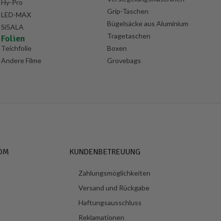
Hy-Pro
Grip-Taschen
LED-MAX
Bügelsäcke aus Aluminium
Si5ALA
Tragetaschen
Folien
Teichfolie
Boxen
Andere Filme
Grovebags
OM
KUNDENBETREUUNG
Zahlungsmöglichkeiten
Versand und Rückgabe
Haftungsausschluss
Reklamationen