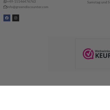
+49-15146476763
Samstag und S
info@greendiscounter.com
2024
Greendiscounter
.