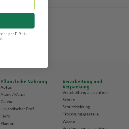
code per E-Mail.
n.
Pflanzliche Nahrung
Verarbeitung und
Verpackung
Aptus
Verarbeitungsmaschinen
Atami / B’cuzz
Schere
Canna
Schutzkleidung
Holländischer Profi
Trocknungsgestelle
Ferro
Waage
Plagron
Versiegelungsmaschinen