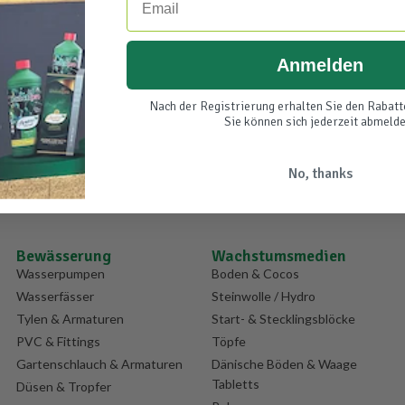
Anmelden
Nach der Registrierung erhalten Sie den Rabatt
Sie können sich jederzeit abmelde
No, thanks
Bewässerung
Wachstumsmedien
Wasserpumpen
Boden & Cocos
Wasserfässer
Steinwolle / Hydro
Tylen & Armaturen
Start- & Stecklingsblöcke
PVC & Fittings
Töpfe
Gartenschlauch & Armaturen
Dänische Böden & Waage
Tabletts
Düsen & Tropfer