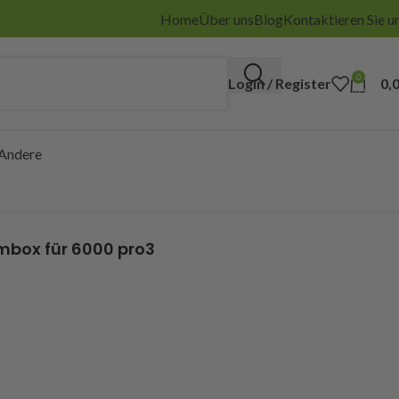
Home
Über uns
Blog
Kontaktieren Sie u
0
Login / Register
0,
items
Andere
mbox für 6000 pro3