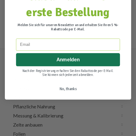
erste Bestellung
Melden Sie sich für unseren Newsletter an und erhalten Sie Ihren 5 %-
Rabattcode per E-Mail.
Email
Anmelden
Beleuchtung & Elektra
Nach der Registrierung erhalten Sie den Rabattcode per E-Mail.
Sie können sich jederzeit abmelden.
Aeronautik
Bewässerung
No, thanks
Wachstumsmedien
Pflanzliche Nahrung
Messung & Kalibrierung
Zelte anbauen
Folien