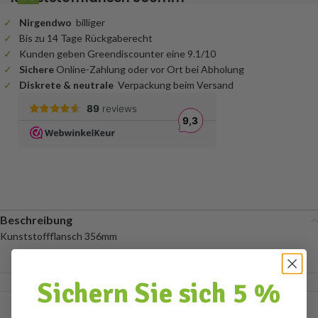
Nirgendwo
billiger
Bis zu 14 Tage Rückgaberecht
Kunden geben Greendiscounter eine 9.1/10
Sichere
Online-Zahlung oder vor Ort bei Abholung
Diskrete & neutrale
Verpackung beim Versand
Beschreibung
Kunststoffflansch 356mm
Sichern Sie sich 5 %