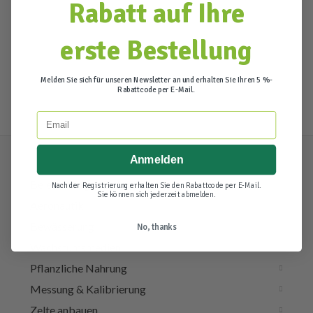
Rabatt auf Ihre
erste Bestellung
Melden Sie sich für unseren Newsletter an und erhalten Sie Ihren 5 %-
Rabattcode per E-Mail.
Email
Anmelden
Beleuchtung & Elektra
Nach der Registrierung erhalten Sie den Rabattcode per E-Mail.
Sie können sich jederzeit abmelden.
Aeronautik
Bewässerung
No, thanks
Wachstumsmedien
Pflanzliche Nahrung
Messung & Kalibrierung
Zelte anbauen