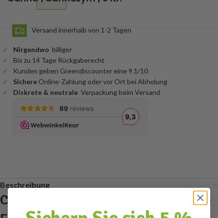
Versand innerhalb von 1-2 Tagen
Nirgendwo
billiger
Bis zu 14 Tage Rückgaberecht
Kunden geben Greendiscounter eine 9.1/10
Sichere
Online-Zahlung oder vor Ort bei Abholung
Diskrete & neutrale
Verpackung beim Versand
Beschreibung
CANNAZYM 5 Liter – Professionelle