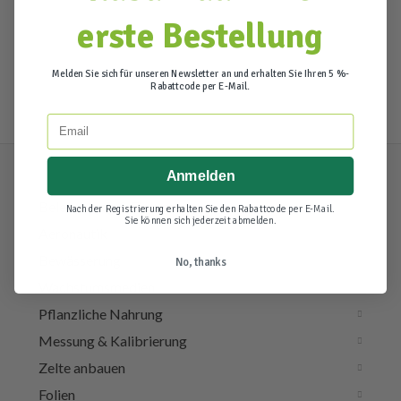
erste Bestellung
Melden Sie sich für unseren Newsletter an und erhalten Sie Ihren 5 %-
Rabattcode per E-Mail.
Email
Anmelden
Beleuchtung & Elektra
Nach der Registrierung erhalten Sie den Rabattcode per E-Mail.
Sie können sich jederzeit abmelden.
Aeronautik
Bewässerung
No, thanks
Wachstumsmedien
Pflanzliche Nahrung
Messung & Kalibrierung
Zelte anbauen
Folien